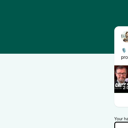
🎙 
pro
2:
Your h