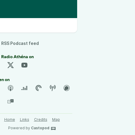
RSS Podcast feed
 Radio Athéna on
en on
Home
Links
Credits
Map
Powered by
Castopod