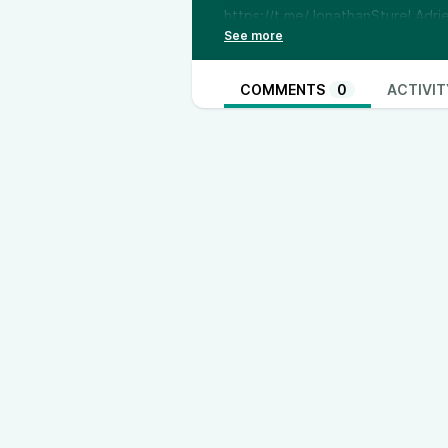
https://t.me/JonathanSturel
Adrie
https://youtu.be/fE3QdIW_GFI
Adr
https://youtu.be/W3DDItP1k6g
Adrien Abauzit réfute les hérésies
COMMENTS
0
ACTIVIT
https://www.youtube.com/watc
S. Jésus-Christ :
https://www.edit
sociale-de-n-s-jesus-christ/
L’ent
https://www.editions-altitude.fr/
francaise/
Catholiques de France :
https://www.youtube.com/chan
YouTube de l’abbé Grossin, Tour 
https://www.youtube.com/chan
France :
https://catholiquedefran
Sturel :
https://youtu.be/EDxQa
Collectif Saint Robert Bellarmin :
voxgallia.fr/ Chaîne YouTube du Co
https://www.youtube.com/chann
Gallia Notre histoire de France :