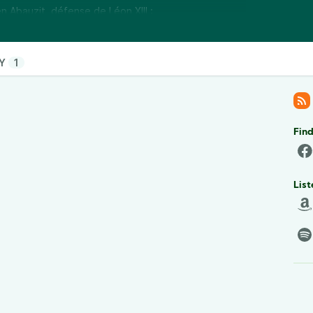
n Abauzit, défense de Léon XIII :
ien Abauzit sur des paluches et des bouquins :
 d’Amoris Laetitia :
Y
1
h?v=JxdhWVPRK_g&t=393s
La royauté sociale de N.-
ions-altitude.fr/produit/adrien-abauzit-la-royaute-
rée des israélites dans la société française :
produit/l-entree-des-israelites-dans-la-societe-
Find
nel/UCyHcNAxhtTElXWFxawvS22Q/videos
Chaîne
List
de David :
nel/UCu5w8dfV30dNFdzrzEIwW6Q
Catholiques de
ce.fr/
Des paluches et des bouquins, avec Jonathan
RUDRzA
https://csrb.fr/
Éditions VoxGallia : ​https://editions-
llectif :
el/UCV8uCaTUP_k2iclrjmIBBTw
Chaîne YouTube