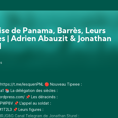
ise de Panama, Barrès, Leurs
es | Adrien Abauzit & Jonathan
l
0s
:
https://t.me/lesquenPNL
🔴 Nouveau Tipeee :
na1
📚 La délégation des siècles :
wordpress.com/
📌 Les déracinés :
PJPWP8V
📌 L’appel au soldat :
M1T2L3
📌 Leurs figures :
QBRJG8G
Canal Telegram de Jonathan Sturel :