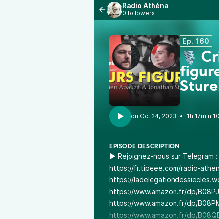
Radio Athéna
0 followers
Ep. 160
🎙 Cr
figur
Sture
•
1h 17min 1
EPISODE DESCRIPTION
▶️ Rejoignez-nous sur Telegram 
https://fr.tipeee.com/radio-athe
https://ladelegationdessiecles.
https://www.amazon.fr/dp/B08
https://www.amazon.fr/dp/B08P
https://www.amazon.fr/dp/B08