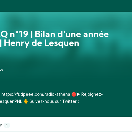
Q n°19 | Bilan d'une année
 | Henry de Lesquen
5s
:
https://fr.tipeee.com/radio-athena
🔴▶️ Rejoignez-
/lesquenPNL
🐥 Suivez-nous sur Twitter :
Y
1