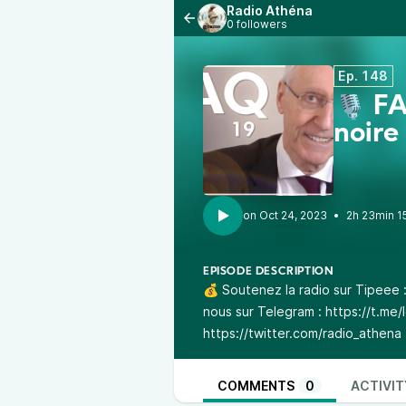
Radio Athéna
0 followers
Ep. 148
🎙 FA
noire
•
2h 23min 1
EPISODE DESCRIPTION
💰 Soutenez la radio sur Tipeee 
nous sur Telegram :
https://t.me
https://twitter.com/radio_athena
COMMENTS
0
ACTIVIT