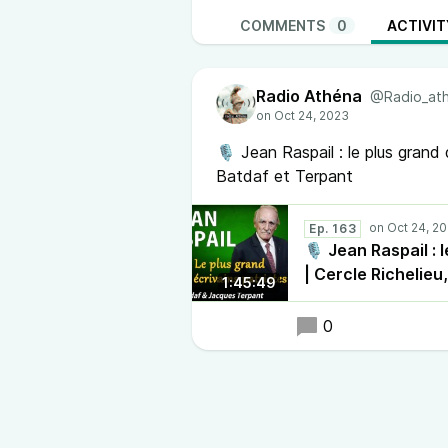
COMMENTS
0
ACTIVIT
Radio Athéna
@Radio_ath
🎙 Jean Raspail : le plus grand 
Batdaf et Terpant
Ep. 163
🎙 Jean Raspail : 
| Cercle Richelieu
1:45:49
0