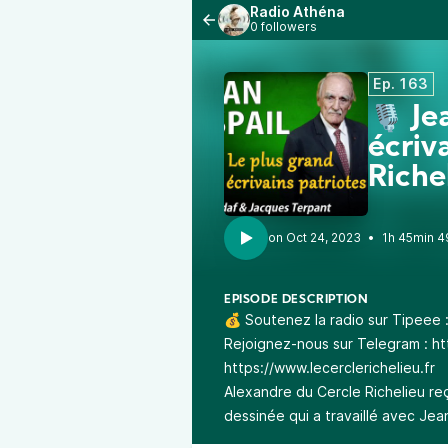
Radio Athéna
0 followers
Ep. 163
🎙 Je
écriva
Riche
•
1h 45min 4
EPISODE DESCRIPTION
💰 Soutenez la radio sur Tipeee 
Rejoignez-nous sur Telegram :
ht
https://www.lecerclerichelieu.fr
Alexandre du Cercle Richelieu r
dessinée qui a travaillé avec Jean