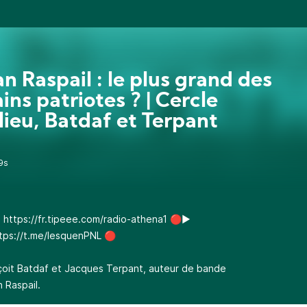
an Raspail : le plus grand des
ins patriotes ? | Cercle
lieu, Batdaf et Terpant
9s
:
https://fr.tipeee.com/radio-athena1
🔴▶️
tps://t.me/lesquenPNL
🔴
eçoit Batdaf et Jacques Terpant, auteur de bande
 Raspail.