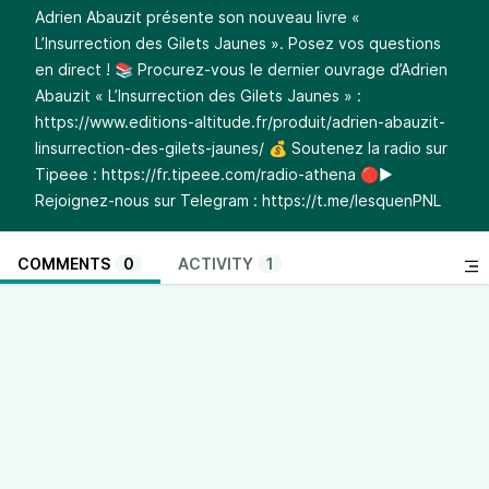
Adrien Abauzit présente son nouveau livre «
L’Insurrection des Gilets Jaunes ». Posez vos questions
en direct ! 📚 Procurez-vous le dernier ouvrage d’Adrien
Abauzit « L’Insurrection des Gilets Jaunes » :
https://www.editions-altitude.fr/produit/adrien-abauzit-
linsurrection-des-gilets-jaunes/
💰 Soutenez la radio sur
Tipeee :
https://fr.tipeee.com/radio-athena
🔴▶️
Rejoignez-nous sur Telegram :
https://t.me/lesquenPNL
COMMENTS
0
ACTIVITY
1