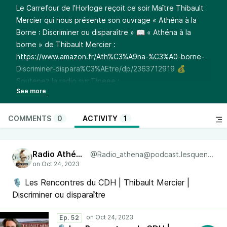
Le Carrefour de l’Horloge reçoit ce soir Maître Thibault
Mercier qui nous présente son ouvrage « Athéna à la
Borne : Discriminer ou disparaître » 📖 « Athéna à la
borne » de Thibault Mercier :
https://www.amazon.fr/Ath%C3%A9na-%C3%A0-borne-
Discriminer-dispara%C3%AEtre/dp/2363712919
💰
Soutenez la radio sur Tipeee :
https://fr.tipeee.com/radio-athena
🔴▶️ Rejoignez-nous
sur Telegram :
https://t.me/lesquenPNL
🎧 Réécoutez
l’émission à la demande sur Soundcloud :
COMMENTS
0
ACTIVITY
1
https://soundcloud.com/radioathena
Radio Athéna
@Radio_athena@podcast.lesquen.fr
🎙 Les Rencontres du CDH | Thibault Mercier |
Discriminer ou disparaître
Ep. 52