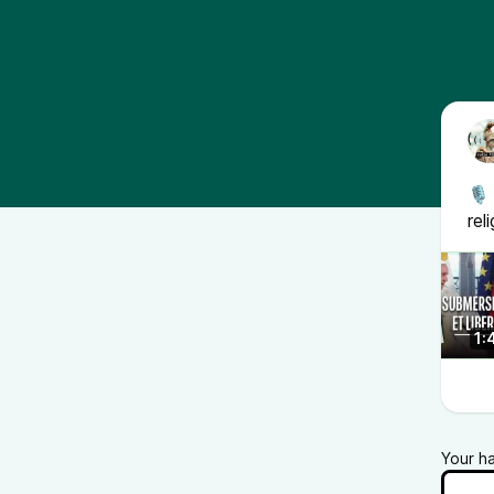
🎙 
rel
1:
Your h