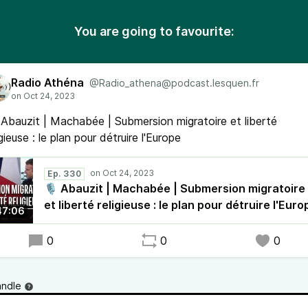
You are going to favourite:
Radio Athéna
@Radio_athena@podcast.lesquen.fr
Abauzit | Machabée | Submersion migratoire et liberté
igieuse : le plan pour détruire l'Europe
Ep. 330
🎙 Abauzit | Machabée | Submersion migratoire
et liberté religieuse : le plan pour détruire l'Euro
47:06
0
0
0
andle