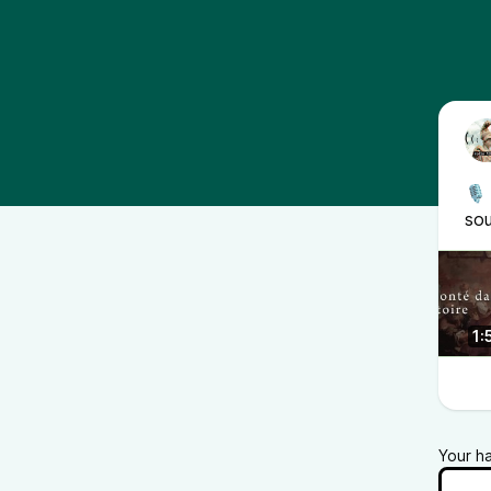
🎙 
sou
1:
Your h