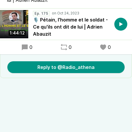
lui | Adrien Abauzit
Ep. 175
🎙 Pétain, l'homme et le soldat -
Ce qu'ils ont dit de lui | Adrien
1:44:12
Abauzit
0
0
0
Reply to @Radio_athena