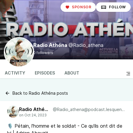
SPONSOR
FOLLOW
@Radio_athena
Radio Athéna
0 followers
ACTIVITY
EPISODES
ABOUT
Back to Radio Athéna posts
Radio Athéna
@Radio_athena@podcast.lesquen.fr
🎙 Pétain, l'homme et le soldat - Ce qu'ils ont dit de