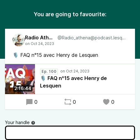
You are going to favourite:
Radio Athéna
@Radio_athena@podcast.lesquen.fr
🎙 FAQ n°15 avec Henry de Lesquen
Ep. 100
🎙 FAQ n°15 avec Henry de
Lesquen
2:16:44
0
0
0
Your handle