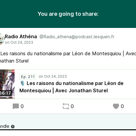
You are going to share:
Radio Athéna
@Radio_athena@podcast.lesquen.fr
Les raisons du nationalisme par Léon de Montesquiou | Ave
athan Sturel
Ep. 211
🎙 Les raisons du nationalisme par Léon de
Montesquiou | Avec Jonathan Sturel
:16:17
0
0
0
andle