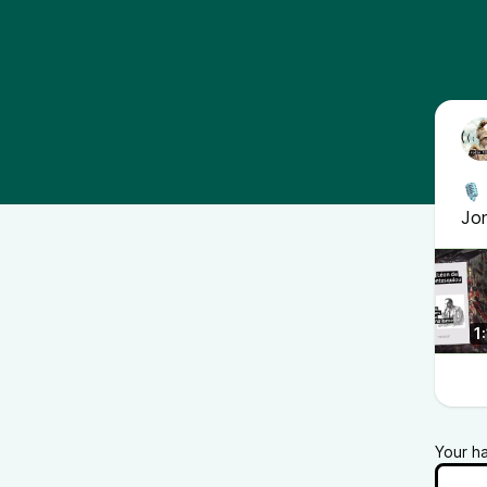
🎙 
Jon
1
Your h