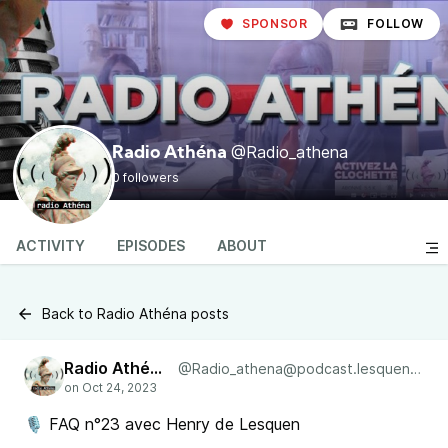
SPONSOR
FOLLOW
@Radio_athena
Radio Athéna
0 followers
ACTIVITY
EPISODES
ABOUT
Back to Radio Athéna posts
Radio Athéna
@Radio_athena@podcast.lesquen.fr
🎙 FAQ n°23 avec Henry de Lesquen