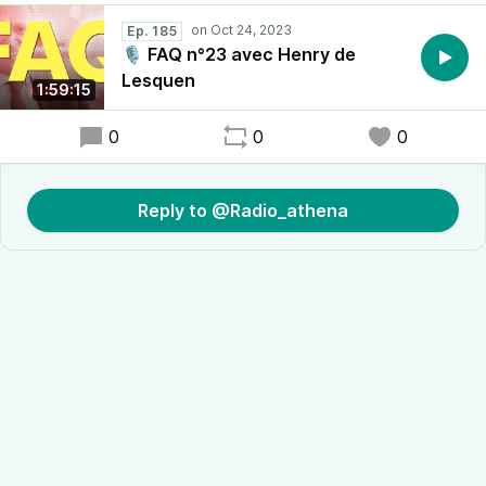
Ep. 185
🎙 FAQ n°23 avec Henry de
Lesquen
1:59:15
0
0
0
Reply to @Radio_athena