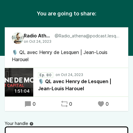
You are going to share:
Radio Athéna
@Radio_athena@podcast.lesquen.fr
🎙 QL avec Henry de Lesquen | Jean-Louis
Harouel
Ep. 80
🎙 QL avec Henry de Lesquen |
Jean-Louis Harouel
1:51:04
0
0
0
Your handle