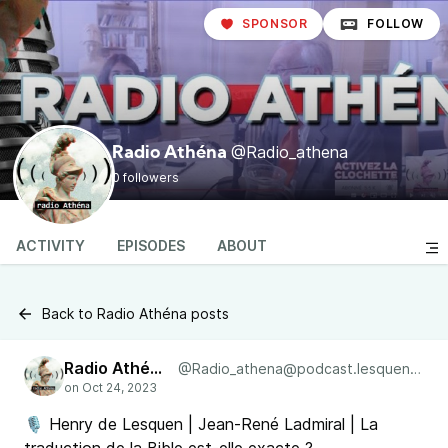
SPONSOR
FOLLOW
@Radio_athena
Radio Athéna
0 followers
ACTIVITY
EPISODES
ABOUT
Back to Radio Athéna posts
Radio Athéna
@Radio_athena@podcast.lesquen.fr
🎙 Henry de Lesquen | Jean-René Ladmiral | La